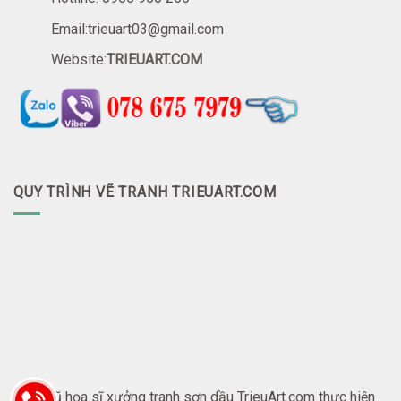
Email:trieuart03@gmail.com
Website:
TRIEUART.COM
QUY TRÌNH VẼ TRANH TRIEUART.COM
Đội ngũ họa sĩ xưởng tranh sơn dầu TrieuArt.com thực hiện