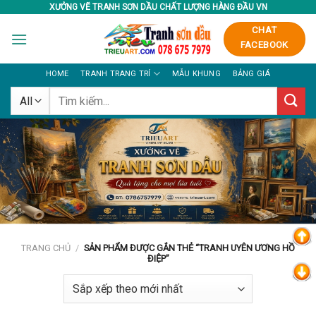
Skip
XƯỞNG VẼ TRANH SƠN DẦU CHẤT LƯỢNG HÀNG ĐẦU VN
to
CHAT
content
FACEBOOK
HOME
TRANH TRANG TRÍ
MẪU KHUNG
BẢNG GIÁ
Tìm
kiếm:
TRANG CHỦ
/
SẢN PHẨM ĐƯỢC GẮN THẺ “TRANH UYÊN ƯƠNG HỒ
ĐIỆP”