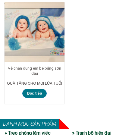
Vẽ chân dung em bé bằng sơn
dầu
QUÀ TẶNG CHO MỌI LỨA TUỔI
Đọc tiếp
DANH MỤC SẢN PHẨM
» Treo phòng làm việc
» Tranh bộ hiện đại