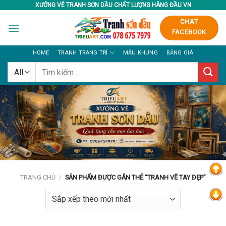
Skip
XƯỞNG VẼ TRANH SƠN DẦU CHẤT LƯỢNG HÀNG ĐẦU VN
to
CHAT
content
FACEBOOK
HOME
TRANH TRANG TRÍ
MẪU KHUNG
BẢNG GIÁ
Tìm
kiếm:
TRANG CHỦ
/
SẢN PHẨM ĐƯỢC GẮN THẺ “TRANH VẼ TAY ĐẸP”