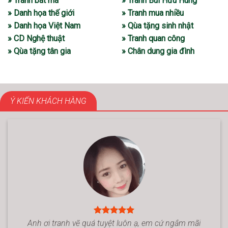
» Tranh bát mã
» Tranh Bùi Hữu Hùng
» Danh họa thế giới
» Tranh mua nhiều
» Danh họa Việt Nam
» Qùa tặng sinh nhật
» CD Nghệ thuật
» Tranh quan công
» Qùa tặng tân gia
» Chân dung gia đình
Ý KIẾN KHÁCH HÀNG
Anh ơi tranh vẽ quá tuyệt luôn ạ, em cứ ngắm mãi