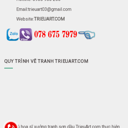
Email:trieuart03@gmail.com
Website:
TRIEUART.COM
QUY TRÌNH VẼ TRANH TRIEUART.COM
Đội ngũ họa sĩ xưởng tranh sơn dầu TrieuArt.com thực hiện