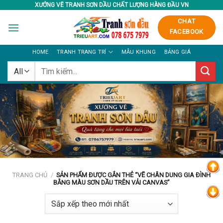
Skip
XƯỞNG VẼ TRANH SƠN DẦU CHẤT LƯỢNG HÀNG ĐẦU VN
to
CHAT
content
FACEBOOK
HOME
TRANH TRANG TRÍ
MẪU KHUNG
BẢNG GIÁ
Tìm
kiếm:
TRANG CHỦ
/
SẢN PHẨM ĐƯỢC GẮN THẺ “VẼ CHÂN DUNG GIA ĐÌNH
BẰNG MÀU SƠN DẦU TRÊN VẢI CANVAS”