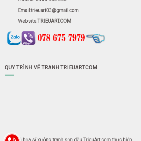
Email:trieuart03@gmail.com
Website:
TRIEUART.COM
QUY TRÌNH VẼ TRANH TRIEUART.COM
Đội ngũ họa sĩ xưởng tranh sơn dầu TrieuArt.com thực hiện