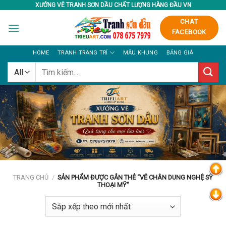
Skip
XƯỞNG VẼ TRANH SƠN DẦU CHẤT LƯỢNG HÀNG ĐẦU VN
to
CHAT
content
FACEBOOK
HOME
TRANH TRANG TRÍ
MẪU KHUNG
BẢNG GIÁ
Tìm
kiếm:
TRANG CHỦ
/
SẢN PHẨM ĐƯỢC GẮN THẺ “VẼ CHÂN DUNG NGHỆ SỸ
THOẠI MỸ”