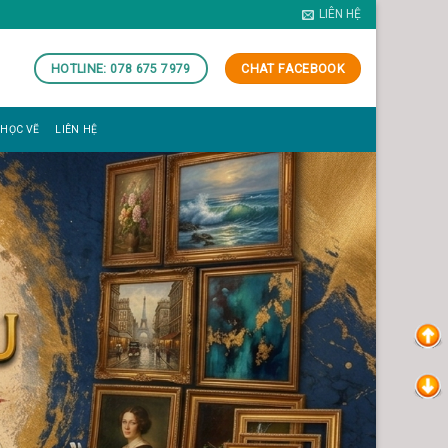
LIÊN HỆ
HOTLINE: 078 675 7979
CHAT FACEBOOK
 HỌC VẼ
LIÊN HỆ