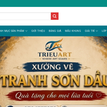
NH MỤC SẢN PHẨM
GIỚI THIỆU
BẢNG GIÁ
MẪU KHUNG
GIẢI TRÍ
LỚP