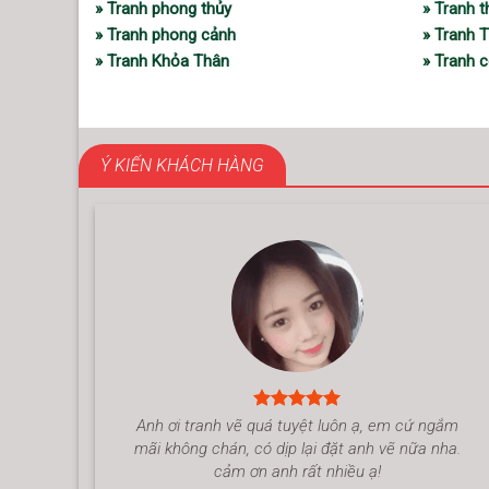
» Tranh phong thủy
» Tranh 
» Tranh phong cảnh
» Tranh 
» Tranh Khỏa Thân
» Tranh c
Ý KIẾN KHÁCH HÀNG
Anh ơi tranh vẽ quá tuyệt luôn ạ, em cứ ngắm
mãi không chán, có dịp lại đặt anh vẽ nữa nha.
cảm ơn anh rất nhiều ạ!