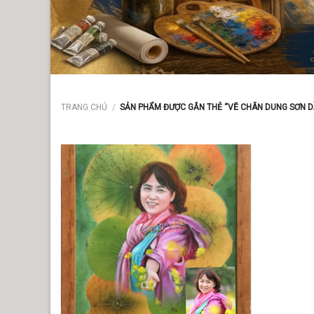
TRANG CHỦ
/
SẢN PHẨM ĐƯỢC GẮN THẺ “VẼ CHÂN DUNG SƠN D