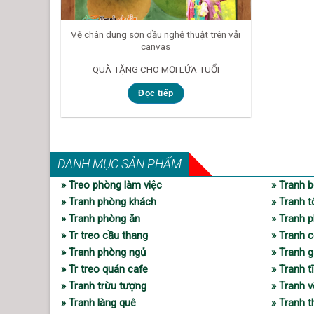
Vẽ chân dung sơn dầu nghệ thuật trên vải
canvas
QUÀ TẶNG CHO MỌI LỨA TUỔI
Đọc tiếp
DANH MỤC SẢN PHẨM
» Treo phòng làm việc
» Tranh b
» Tranh phòng khách
» Tranh t
» Tranh phòng ăn
» Tranh p
» Tr treo cầu thang
» Tranh c
» Tranh phòng ngủ
» Tranh 
» Tr treo quán cafe
» Tranh t
» Tranh trừu tượng
» Tranh 
» Tranh làng quê
» Tranh 