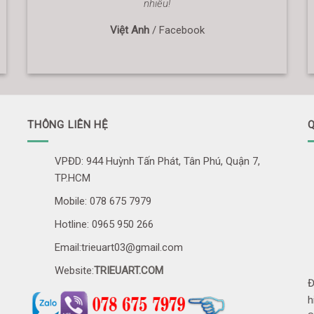
nhiều!
Việt Anh
/
Facebook
THÔNG LIÊN HỆ
Q
VPĐD: 944 Huỳnh Tấn Phát, Tân Phú, Quận 7,
TP.HCM
Mobile: 078 675 7979
Hotline: 0965 950 266
Email:trieuart03@gmail.com
Website:
TRIEUART.COM
Đ
h