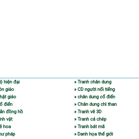
ộ hiện đại
» Tranh chân dung
ôn giáo
» CD người nổi tiếng
hật giáo
» chân dung cổ điển
ổ điển
» Chân dung chì than
gắn đồng hồ
» Tranh vẽ 3D
ĩnh vật
» Tranh cá chép
vẽ hoa
» Tranh bát mã
thư pháp
» Danh họa thế giới