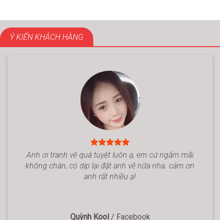
Ý KIẾN KHÁCH HÀNG
Anh ơi tranh vẽ quá tuyệt luôn ạ, em cứ ngắm mãi
không chán, có dịp lại đặt anh vẽ nữa nha. cảm ơn
anh rất nhiều ạ!
Quỳnh Kool
/
Facebook