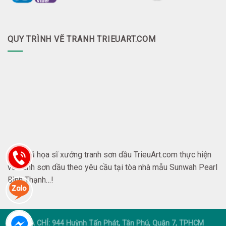
QUY TRÌNH VẼ TRANH TRIEUART.COM
Đội ngũ họa sĩ xưởng tranh sơn dầu TrieuArt.com thực hiện
vẽ tranh sơn dầu theo yêu cầu tại tòa nhà mẫu Sunwah Pearl
Bình Thạnh…!
ĐỊA CHỈ: 944 Huỳnh Tấn Phát, Tân Phú, Quận 7, TPHCM