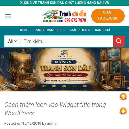
Skip
XƯỞNG VẼ TRANH SƠN DẦU CHẤT LƯỢNG HÀNG ĐẦU VN
to
CHAT
content
FACEBOOK
HOME
TRANH TRANG TRÍ
MẪU KHUNG
BẢNG GIÁ
Tìm
kiếm:
Cách thêm icon vào Widget title trong
WordPress
Posted on
15/12/2019
by
admin