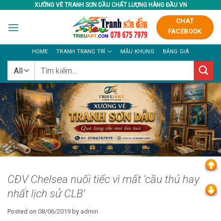
Skip
XƯỞNG VẼ TRANH SƠN DẦU CHẤT LƯỢNG HÀNG ĐẦU VN
to
CHAT
content
FACEBOOK
HOME
TRANH TRANG TRÍ
MẪU KHUNG
BẢNG GIÁ
Tìm
kiếm:
CĐV Chelsea nuối tiếc vì mất ‘cầu thủ hay
nhất lịch sử CLB’
Posted on
08/06/2019
by
admin