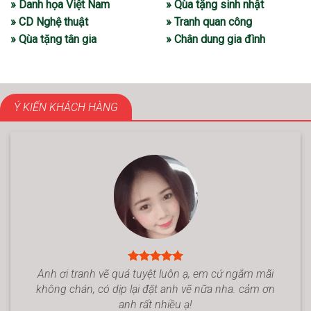
» Danh họa Việt Nam
» Qùa tặng sinh nhật
» CD Nghệ thuật
» Tranh quan công
» Qùa tặng tân gia
» Chân dung gia đình
Ý KIẾN KHÁCH HÀNG
Anh ơi tranh vẽ quá tuyệt luôn ạ, em cứ ngắm mãi
không chán, có dịp lại đặt anh vẽ nữa nha. cảm ơn
anh rất nhiều ạ!