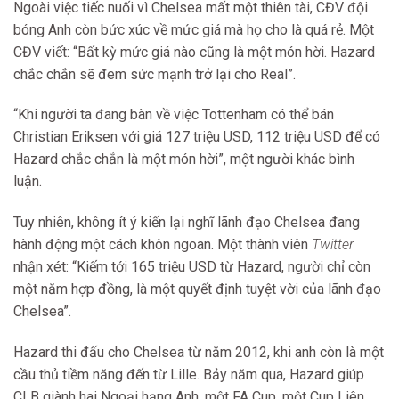
Ngoài việc tiếc nuối vì Chelsea mất một thiên tài, CĐV đội
bóng Anh còn bức xúc về mức giá mà họ cho là quá rẻ. Một
CĐV viết: “Bất kỳ mức giá nào cũng là một món hời. Hazard
chắc chắn sẽ đem sức mạnh trở lại cho Real”.
“Khi người ta đang bàn về việc Tottenham có thể bán
Christian Eriksen với giá 127 triệu USD, 112 triệu USD để có
Hazard chắc chắn là một món hời”, một người khác bình
luận.
Tuy nhiên, không ít ý kiến lại nghĩ lãnh đạo Chelsea đang
hành động một cách khôn ngoan. Một thành viên
Twitter
nhận xét: “Kiếm tới 165 triệu USD từ Hazard, người chỉ còn
một năm hợp đồng, là một quyết định tuyệt vời của lãnh đạo
Chelsea”.
Hazard thi đấu cho Chelsea từ năm 2012, khi anh còn là một
cầu thủ tiềm năng đến từ Lille. Bảy năm qua, Hazard giúp
CLB giành hai Ngoại hạng Anh, một FA Cup, một Cup Liên