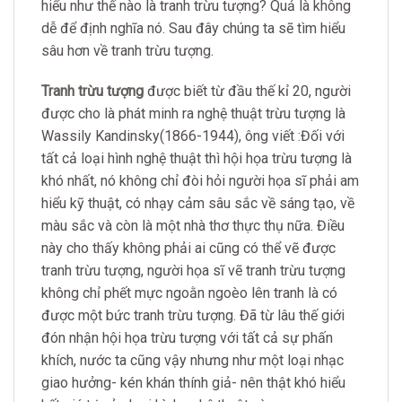
hiểu như thế nào là tranh trừu tượng? Quả là không
dễ để định nghĩa nó. Sau đây chúng ta sẽ tìm hiểu
sâu hơn về tranh trừu tượng.
Tranh trừu tượng
được biết từ đầu thế kỉ 20, người
được cho là phát minh ra nghệ thuật trừu tượng là
Wassily Kandinsky(1866-1944), ông viết :Đối với
tất cả loại hình nghệ thuật thì hội họa trừu tượng là
khó nhất, nó không chỉ đòi hỏi người họa sĩ phải am
hiểu kỹ thuật, có nhạy cảm sâu sắc về sáng tạo, về
màu sắc và còn là một nhà thơ thực thụ nữa. Điều
này cho thấy không phải ai cũng có thể vẽ được
tranh trừu tượng, người họa sĩ vẽ tranh trừu tượng
không chỉ phết mực ngoằn ngoèo lên tranh là có
được một bức tranh trừu tượng. Đã từ lâu thế giới
đón nhận hội họa trừu tượng với tất cả sự phấn
khích, nước ta cũng vậy nhưng như một loại nhạc
giao hưởng- kén khán thính giả- nên thật khó hiểu