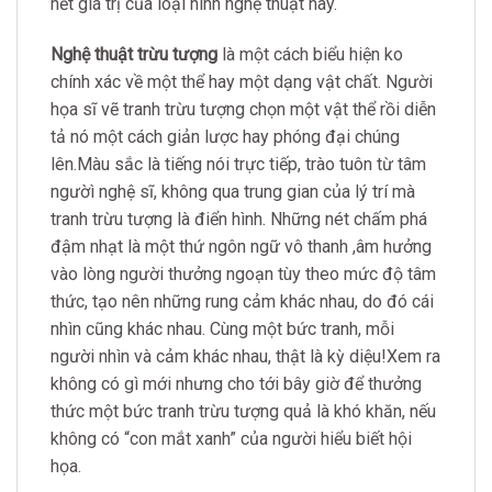
hết giá trị của loại hình nghệ thuật này.
Nghệ thuật trừu tượng
là một cách biểu hiện ko
chính xác về một thể hay một dạng vật chất. Người
họa sĩ vẽ tranh trừu tượng chọn một vật thể rồi diễn
tả nó một cách giản lược hay phóng đại chúng
lên.Màu sắc là tiếng nói trực tiếp, trào tuôn từ tâm
ngườì nghệ sĩ, không qua trung gian của lý trí mà
tranh trừu tượng là điển hình. Những nét chấm phá
đậm nhạt là một thứ ngôn ngữ vô thanh ,âm hưởng
vào lòng người thưởng ngoạn tùy theo mức độ tâm
thức, tạo nên những rung cảm khác nhau, do đó cái
nhìn cũng khác nhau. Cùng một bức tranh, mỗi
người nhìn và cảm khác nhau, thật là kỳ diệu!Xem ra
không có gì mới nhưng cho tới bây giờ để thưởng
thức một bức tranh trừu tượng quả là khó khăn, nếu
không có “con mắt xanh” của người hiểu biết hội
họa.