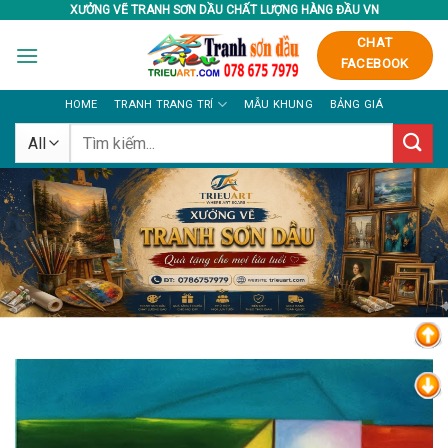
Skip
XƯỞNG VẼ TRANH SƠN DẦU CHẤT LƯỢNG HÀNG ĐẦU VN
to
CHAT
content
FACEBOOK
HOME
TRANH TRANG TRÍ
MẪU KHUNG
BẢNG GIÁ
Tìm
kiếm: