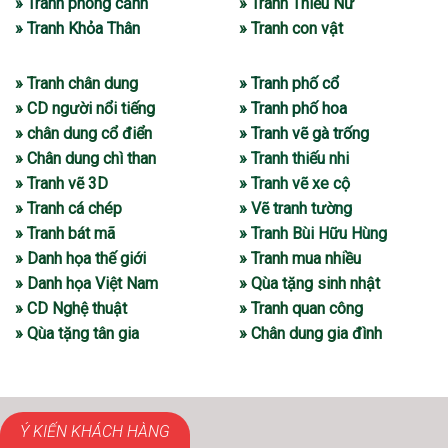
» Tranh phong cảnh
» Tranh Thiếu Nữ
» Tranh Khỏa Thân
» Tranh con vật
» Tranh chân dung
» Tranh phố cổ
» CD người nổi tiếng
» Tranh phố hoa
» chân dung cổ điển
» Tranh vẽ gà trống
» Chân dung chì than
» Tranh thiếu nhi
» Tranh vẽ 3D
» Tranh vẽ xe cộ
» Tranh cá chép
» Vẽ tranh tường
» Tranh bát mã
» Tranh Bùi Hữu Hùng
» Danh họa thế giới
» Tranh mua nhiều
» Danh họa Việt Nam
» Qùa tặng sinh nhật
» CD Nghệ thuật
» Tranh quan công
» Qùa tặng tân gia
» Chân dung gia đình
Ý KIẾN KHÁCH HÀNG