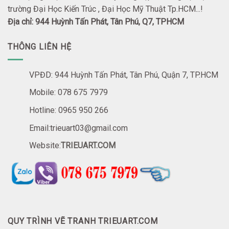
trường Đại Học Kiến Trúc , Đại Học Mỹ Thuật Tp.HCM...!
Địa chỉ: 944 Huỳnh Tấn Phát, Tân Phú, Q7, TPHCM
THÔNG LIÊN HỆ
VPĐD: 944 Huỳnh Tấn Phát, Tân Phú, Quận 7, TP.HCM
Mobile: 078 675 7979
Hotline: 0965 950 266
Email:trieuart03@gmail.com
Website:
TRIEUART.COM
QUY TRÌNH VẼ TRANH TRIEUART.COM