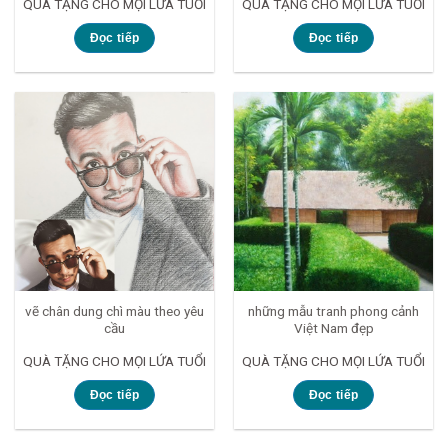
QUÀ TẶNG CHO MỌI LỨA TUỔI
QUÀ TẶNG CHO MỌI LỨA TUỔI
Đọc tiếp
Đọc tiếp
vẽ chân dung chì màu theo yêu
những mẫu tranh phong cảnh
cầu
Việt Nam đẹp
QUÀ TẶNG CHO MỌI LỨA TUỔI
QUÀ TẶNG CHO MỌI LỨA TUỔI
Đọc tiếp
Đọc tiếp