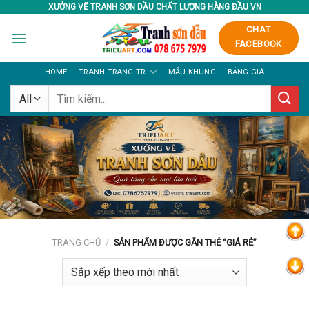
Skip
XƯỞNG VẼ TRANH SƠN DẦU CHẤT LƯỢNG HÀNG ĐẦU VN
to
CHAT
content
FACEBOOK
HOME
TRANH TRANG TRÍ
MẪU KHUNG
BẢNG GIÁ
Tìm
kiếm:
TRANG CHỦ
/
SẢN PHẨM ĐƯỢC GẮN THẺ “GIÁ RẺ”