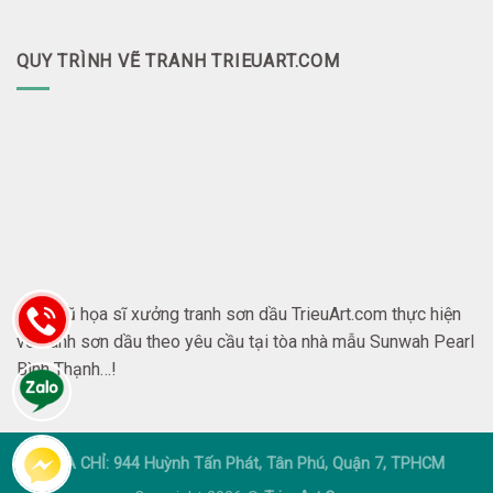
QUY TRÌNH VẼ TRANH TRIEUART.COM
Đội ngũ họa sĩ xưởng tranh sơn dầu TrieuArt.com thực hiện
vẽ tranh sơn dầu theo yêu cầu tại tòa nhà mẫu Sunwah Pearl
Bình Thạnh…!
ĐỊA CHỈ: 944 Huỳnh Tấn Phát, Tân Phú, Quận 7, TPHCM