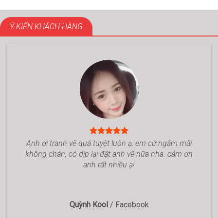
Ý KIẾN KHÁCH HÀNG
Anh ơi tranh vẽ quá tuyệt luôn ạ, em cứ ngắm mãi
không chán, có dịp lại đặt anh vẽ nữa nha. cảm ơn
anh rất nhiều ạ!
Quỳnh Kool
/
Facebook