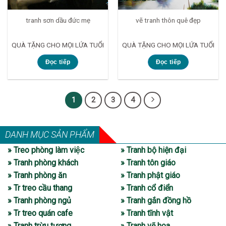
tranh sơn dầu đức mẹ
vẽ tranh thôn quê đẹp
QUÀ TẶNG CHO MỌI LỨA TUỔI
QUÀ TẶNG CHO MỌI LỨA TUỔI
Đọc tiếp
Đọc tiếp
1
2
3
4
DANH MỤC SẢN PHẨM
» Treo phòng làm việc
» Tranh bộ hiện đại
» Tranh phòng khách
» Tranh tôn giáo
» Tranh phòng ăn
» Tranh phật giáo
» Tr treo cầu thang
» Tranh cổ điển
» Tranh phòng ngủ
» Tranh gắn đồng hồ
» Tr treo quán cafe
» Tranh tĩnh vật
» Tranh trừu tượng
» Tranh vẽ hoa